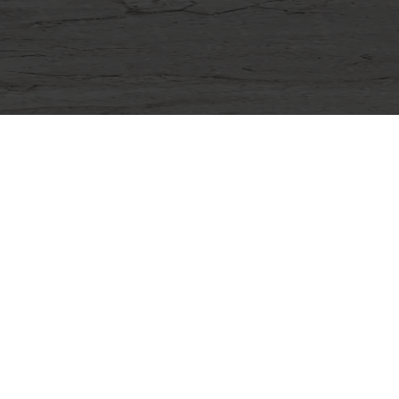
Spare parts & Machines
PRODUCT CATALOG
WEBSHOP items
Large number of different spare parts shown in high
resolution pictures which can be ordered directly.
MY MACHINES
Installed base